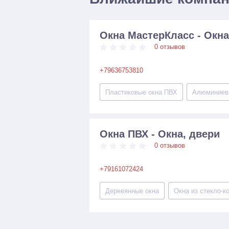
Окна МастерКласс - Окна
0 отзывов
+79636753810
Пластиковые окна ПВХ
Алюминиев
Окна ПВХ - Окна, двери
0 отзывов
+79161072424
Деревянные окна
Окна из стекло-к