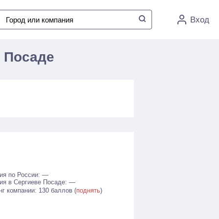
Вход
е Посаде
ия по России: —
ия в Сергиеве Посаде: —
нг компании: 130 баллов (
поднять
)