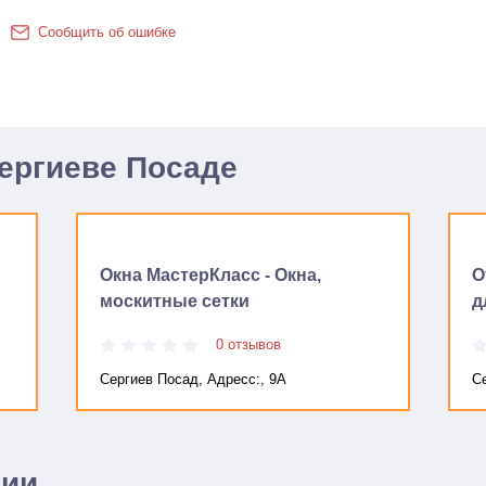
Сообщить об ошибке
Сергиеве Посаде
Окна МастерКласс - Окна,
О
москитные сетки
д
0 отзывов
Сергиев Посад, Адресc:, 9А
С
нии