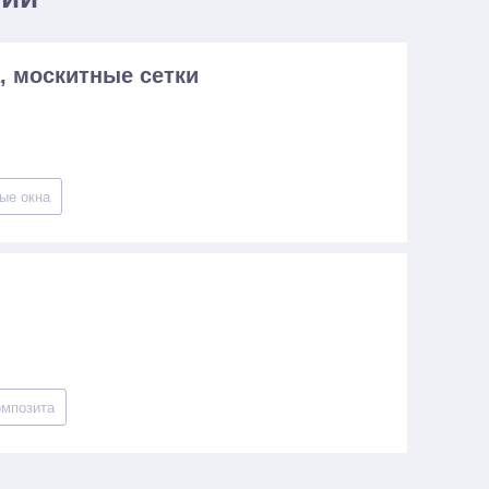
, москитные сетки
ые окна
омпозита