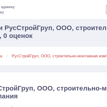
 админку
нку
 РусСтройГруп, ООО, строите
 0 оценок
а
РусСтройГруп, ООО, строительно-монтажная ком
СтройГруп, ООО, строительно-
пания